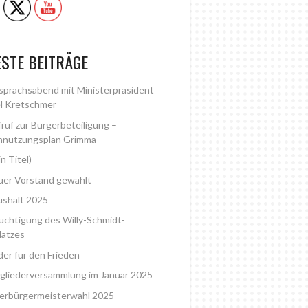
STE BEITRÄGE
prächsabend mit Ministerpräsident
l Kretschmer
ruf zur Bürgerbeteiligung –
nnutzungsplan Grimma
in Titel)
er Vorstand gewählt
shalt 2025
üchtigung des Willy-Schmidt-
latzes
der für den Frieden
gliederversammlung im Januar 2025
erbürgermeisterwahl 2025