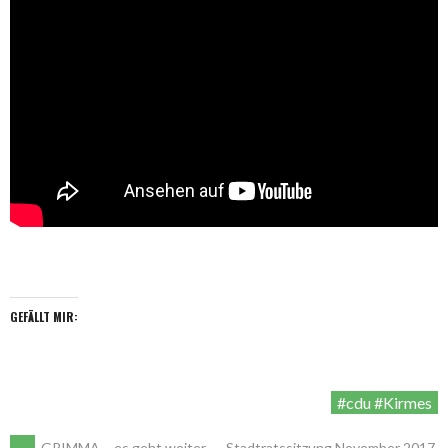
GEFÄLLT MIR:
#cdu #Kirmes
←
GRIMMA – es geht weiter.
Stadtratssitzung November 2017