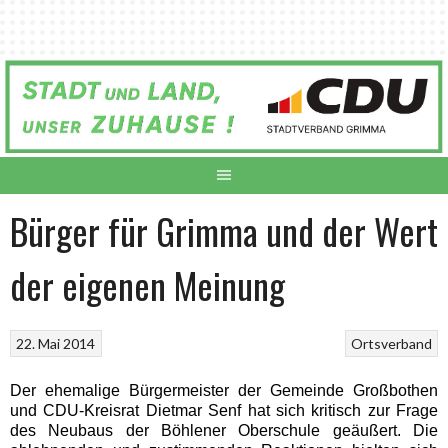
Springe
zum
Inhalt
Bürger für Grimma und der Wert
der eigenen Meinung
22. Mai 2014
Ortsverband
D
er ehemalige Bürgermeister der Gemeinde Großbothen
und CDU-Kreisrat Dietmar Senf hat sich kritisch zur Frage
des Neubaus der Böhlener Oberschule geäußert. Die