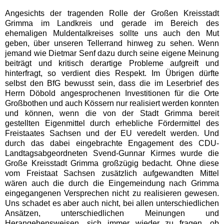
Angesichts der tragenden Rolle der Großen Kreisstadt
Grimma im Landkreis und gerade im Bereich des
ehemaligen Muldentalkreises sollte uns auch den Mut
geben, über unseren Tellerrand hinweg zu sehen. Wenn
jemand wie Dietmar Senf dazu durch seine eigene Meinung
beiträgt und kritisch derartige Probleme aufgreift und
hinterfragt, so verdient dies Respekt. Im Übrigen dürfte
selbst den BfG bewusst sein, dass die im Leserbrief des
Herrn Döbold angesprochenen Investitionen für die Orte
Großbothen und auch Kössern nur realisiert werden konnten
und können, wenn die von der Stadt Grimma bereit
gestellten Eigenmittel durch erhebliche Fördermittel des
Freistaates Sachsen und der EU veredelt werden. Und
durch das dabei eingebrachte Engagement des CDU-
Landtagsabgeordneten Svend-Gunnar Kirmes wurde die
Große Kreisstadt Grimma großzügig bedacht. Ohne diese
vom Freistaat Sachsen zusätzlich aufgewandten Mittel
wären auch die durch die Eingemeindung nach Grimma
eingegangenen Versprechen nicht zu realisieren gewesen.
Uns schadet es aber auch nicht, bei allen unterschiedlichen
Ansätzen, unterschiedlichen Meinungen und
Herangehensweisen, sich immer wieder zu fragen, ob