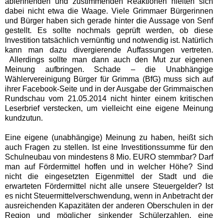
ablehnenden und zustimmenden Reaktionen hielten sich
dabei nicht etwa die Waage. Viele Grimmaer Bürgerinnen
und Bürger haben sich gerade hinter die Aussage von Senf
gestellt. Es sollte nochmals geprüft werden, ob diese
Investition tatsächlich vernünftig und notwendig ist. Natürlich
kann man dazu divergierende Auffassungen vertreten.
Allerdings sollte man dann auch den Mut zur eigenen
Meinung aufbringen. Schade – die Unabhängige
Wählervereinigung Bürger für Grimma (BfG) muss sich auf
ihrer Facebook-Seite und in der Ausgabe der Grimmaischen
Rundschau vom 21.05.2014 nicht hinter einem kritischen
Leserbrief verstecken, um vielleicht eine eigene Meinung
kundzutun.
Eine eigene (unabhängige) Meinung zu haben, heißt sich
auch Fragen zu stellen. Ist eine Investitionssumme für den
Schulneubau von mindestens 8 Mio. EURO stemmbar? Darf
man auf Fördermittel hoffen und in welcher Höhe? Sind
nicht die eingesetzten Eigenmittel der Stadt und die
erwarteten Fördermittel nicht alle unsere Steuergelder? Ist
es nicht Steuermittelverschwendung, wenn in Anbetracht der
ausreichenden Kapazitäten der anderen Oberschulen in der
Region und möglicher sinkender Schülerzahlen, eine