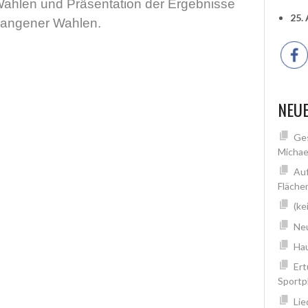
Wahlen und Präsentation der Ergebnisse
25.
gangener Wahlen.
NEUE
Ges
Michae
Auf
Fläche
(ke
Neu
Hau
Ert
Sportp
Lie