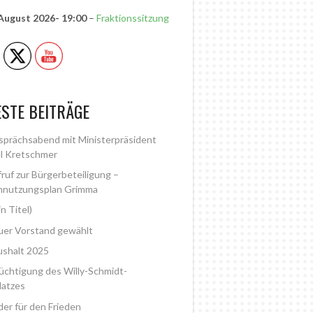
 August 2026
- 19:00
–
Fraktionssitzung
STE BEITRÄGE
prächsabend mit Ministerpräsident
l Kretschmer
ruf zur Bürgerbeteiligung –
nnutzungsplan Grimma
in Titel)
er Vorstand gewählt
shalt 2025
üchtigung des Willy-Schmidt-
latzes
der für den Frieden