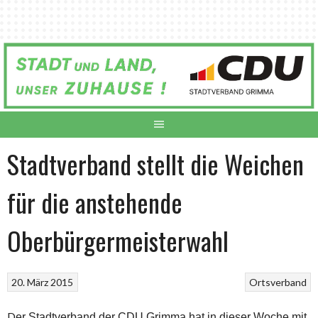
Springe
zum
Inhalt
Stadtverband stellt die Weichen
für die anstehende
Oberbürgermeisterwahl
20. März 2015
Ortsverband
D
er Stadtverband der CDU Grimma hat in dieser Woche mit