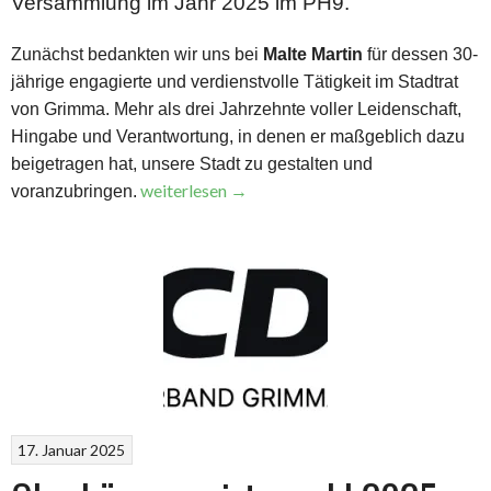
Versammlung im Jahr 2025 im PH9.
Zunächst bedankten wir uns bei
Malte Martin
für dessen 30-
jährige engagierte und verdienstvolle Tätigkeit im Stadtrat
von Grimma. Mehr als drei Jahrzehnte voller Leidenschaft,
Hingabe und Verantwortung, in denen er maßgeblich dazu
beigetragen hat, unsere Stadt zu gestalten und
„Mitgliederversammlung
weiterlesen
→
voranzubringen.
im
Januar
2025“
17. Januar 2025