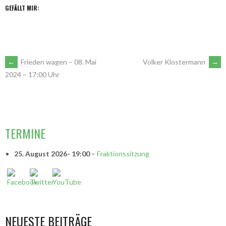
GEFÄLLT MIR:
ARTIKEL-
←
Frieden wagen – 08. Mai
Volker Klostermann
→
2024 – 17:00 Uhr
NAVIGATION
VORSITZENDE
TERMINE
25. August 2026
- 19:00
–
Fraktionssitzung
NEUESTE BEITRÄGE