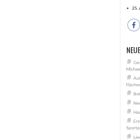
25.
NEUE
Ges
Michae
Auf
Fläche
(ke
Neu
Hau
Ert
Sportp
Lie