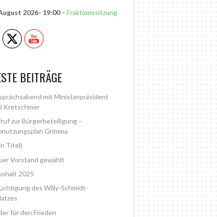
 August 2026
- 19:00
–
Fraktionssitzung
STE BEITRÄGE
prächsabend mit Ministerpräsident
l Kretschmer
ruf zur Bürgerbeteiligung –
nnutzungsplan Grimma
in Titel)
er Vorstand gewählt
shalt 2025
üchtigung des Willy-Schmidt-
latzes
der für den Frieden