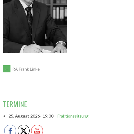
ARTIKEL-
←
RA Frank Linke
NAVIGATION
VORSITZENDE
TERMINE
25. August 2026
- 19:00
–
Fraktionssitzung