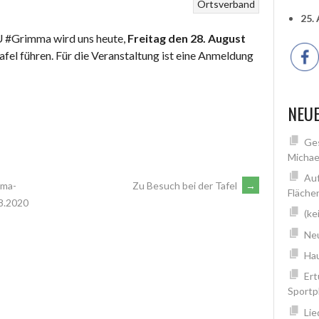
Ortsverband
25.
 #Grimma wird uns heute,
Freitag den 28. August
el führen. Für die Veranstaltung ist eine Anmeldung
NEUE
Ges
Michae
Auf
ima-
Zu Besuch bei der Tafel
→
Fläche
08.2020
(ke
Neu
Hau
Ert
Sportp
Lie