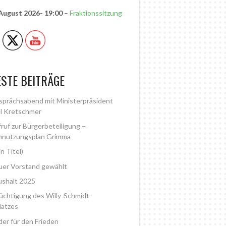
 August 2026
- 19:00
–
Fraktionssitzung
STE BEITRÄGE
prächsabend mit Ministerpräsident
l Kretschmer
ruf zur Bürgerbeteiligung –
nnutzungsplan Grimma
in Titel)
er Vorstand gewählt
shalt 2025
üchtigung des Willy-Schmidt-
latzes
der für den Frieden