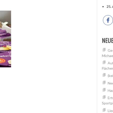
25.
NEUE
Ges
Michae
Auf
Fläche
(ke
Neu
Hau
Ert
Sportp
Lie