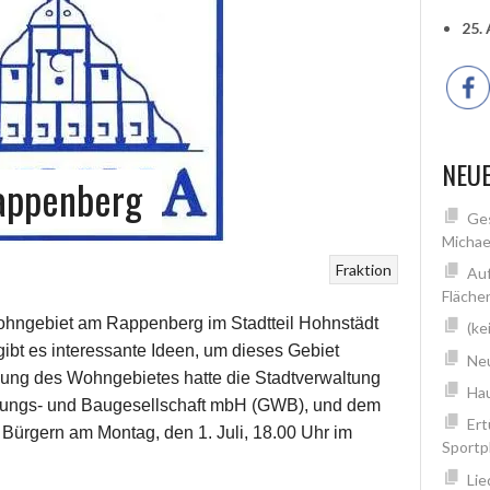
25.
NEUE
appenberg
Ges
Michae
Fraktion
Auf
Fläche
ohngebiet am Rappenberg im Stadtteil Hohnstädt
(ke
gibt es interessante Ideen, um dieses Gebiet
Neu
cklung des Wohngebietes hatte die Stadtverwaltung
Hau
ungs- und Baugesellschaft mbH (GWB), und dem
Ert
d Bürgern am
Montag, den 1. Juli, 18.00 Uhr im
Sportp
Lie