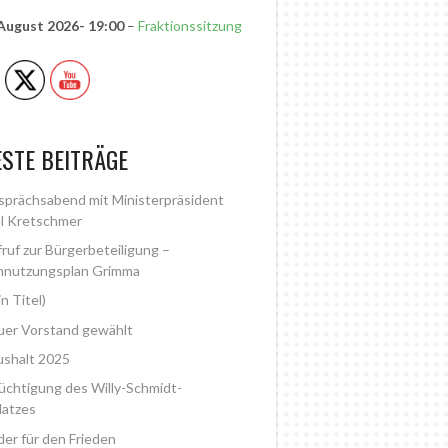
 August 2026
- 19:00
–
Fraktionssitzung
STE BEITRÄGE
prächsabend mit Ministerpräsident
l Kretschmer
ruf zur Bürgerbeteiligung –
nnutzungsplan Grimma
in Titel)
er Vorstand gewählt
shalt 2025
üchtigung des Willy-Schmidt-
latzes
der für den Frieden