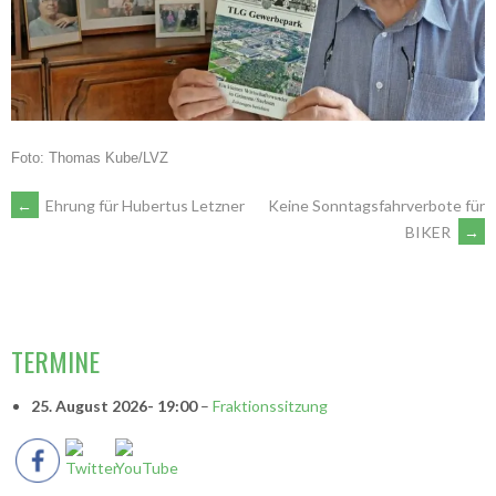
Foto: Thomas Kube/LVZ
ARTIKEL-
←
Ehrung für Hubertus Letzner
Keine Sonntagsfahrverbote für
BIKER
→
NAVIGATION
VORSITZENDE
TERMINE
25. August 2026
- 19:00
–
Fraktionssitzung