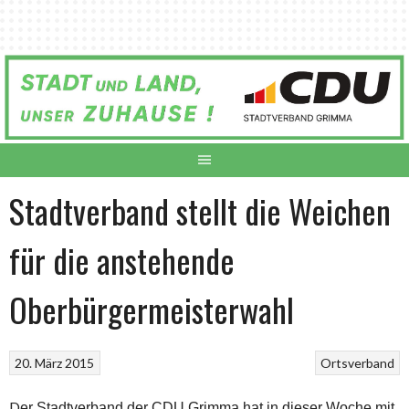
Springe
zum
Inhalt
Stadtverband stellt die Weichen
für die anstehende
Oberbürgermeisterwahl
20. März 2015
Ortsverband
D
er Stadtverband der CDU Grimma hat in dieser Woche mit